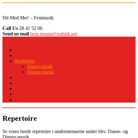
Skip
to
content
Hit Med Mer' – Festmusik
Call Us
28 41 52 06
Send us mail
bent.jensen@ostbirk.net
Menu
Forside
Bandet
Repertoire
Danse-musik
Dinner-musik
Galleri
Lyd
Video
Kontakt
Gæstebog
Repertoire
Se vores brede repertoire i undermenuerne under hhv. Danse- og
Dinner-musik.