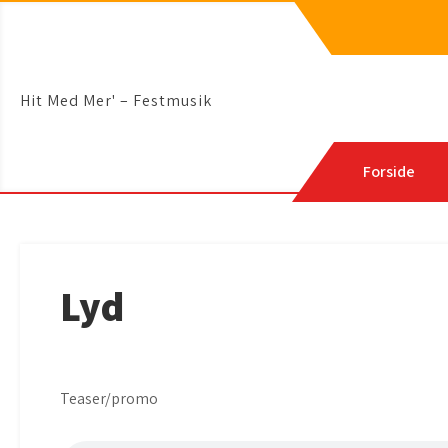
Skip
to
content
Hit Med Mer' – Festmusik
Forside
Lyd
Teaser/promo